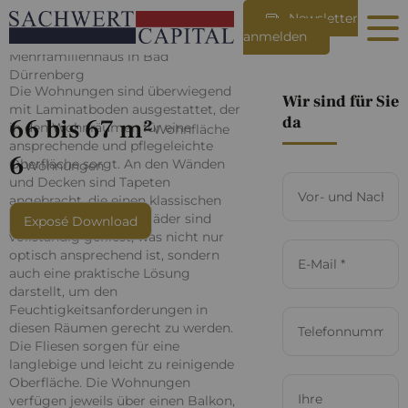
Newsletter
Rudolf-Breitscheid-Straße 2
anmelden
Mehrfamilienhaus in Bad
Dürrenberg
Die Wohnungen sind überwiegend
Wir sind für Sie
mit Laminatboden ausgestattet, der
da
66 bis 67 m²
in den Wohnräumen für eine
Wohnfläche
ansprechende und pflegeleichte
6
Oberfläche sorgt. An den Wänden
Wohnungen
und Decken sind Tapeten
angebracht, die einen klassischen
Look vermitteln. Die Bäder sind
Exposé Download
vollständig gefliest, was nicht nur
optisch ansprechend ist, sondern
auch eine praktische Lösung
darstellt, um den
Feuchtigkeitsanforderungen in
diesen Räumen gerecht zu werden.
Die Fliesen sorgen für eine
langlebige und leicht zu reinigende
Oberfläche. Die Wohnungen
verfügen jeweils über einen Balkon,