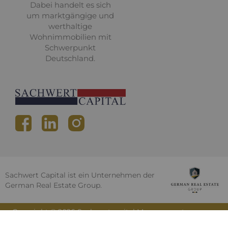
Dabei handelt es sich
um marktgängige und
werthaltige
Wohnimmobilien mit
Schwerpunkt
Deutschland.
Sachwert Capital ist ein Unternehmen der
German Real Estate Group.
Copyright ©
2026
Sachwertcapital Management
GmbH . Alle Rechte vorbehalten