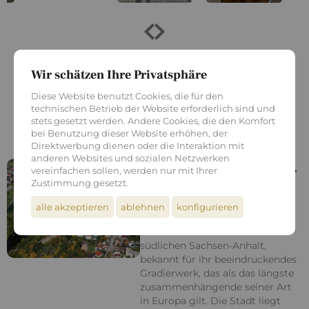
Wir schätzen Ihre Privatsphäre
Akzeptiere die Cookies, um diese Karte
zu sehen.
Diese Website benutzt Cookies, die für den
technischen Betrieb der Website erforderlich sind und
Alle Cookies akzeptieren
stets gesetzt werden. Andere Cookies, die den Komfort
bei Benutzung dieser Website erhöhen, der
Direktwerbung dienen oder die Interaktion mit
anderen Websites und sozialen Netzwerken
Bad Dürrenberg
vereinfachen sollen, werden nur mit Ihrer
Zustimmung gesetzt.
alle akzeptieren
ablehnen
konfigurieren
Bad Dürrenberg ist eine
charmante Kurstadt im
südlichen Sachsen-Anhalt,
bekannt für ihr beeindruckendes
Gradierwerk, das als das längste
zusammenhängende seiner Art
in Europa gilt. Die Stadt liegt