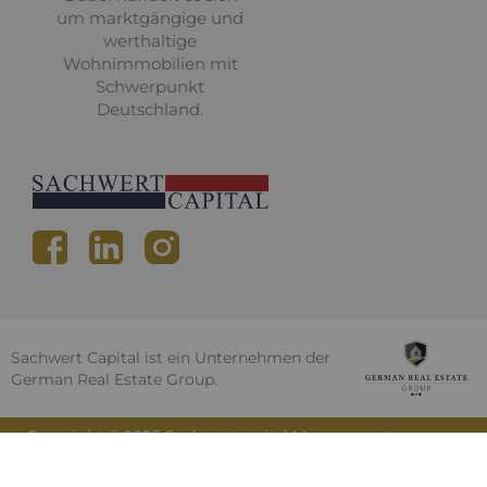
um marktgängige und
werthaltige
Wohnimmobilien mit
Schwerpunkt
Deutschland.
Sachwert Capital ist ein Unternehmen der
German Real Estate Group.
Copyright ©
2026
Sachwertcapital Management
GmbH . Alle Rechte vorbehalten
Impressum
Datenschutz