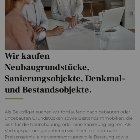
Wir kaufen
Neubaugrundstücke,
Sanierungsobjekte, Denkmal-
und Bestandsobjekte.
Als Bauträger suchen wir fortlaufend nach bebauten oder
unbebauten Grundstücken sowie Bestandsimmobilien, die
sich für die Neubebauung oder eine Sanierung eignen. Als
Vertragspartner garantieren wir Ihnen ein optimales
Preisergebnis, eine verantwortungsvolle Beratung sowie